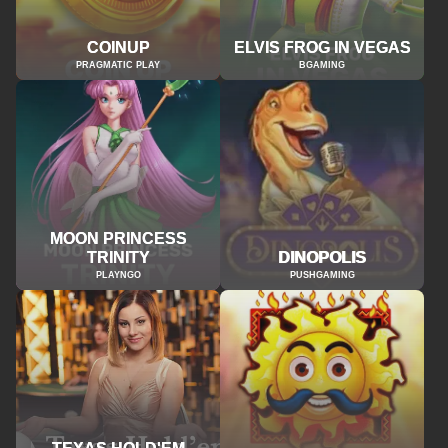
COINUP
ELVIS FROG IN VEGAS
PRAGMATIC PLAY
BGAMING
MOON PRINCESS
TRINITY
DINOPOLIS
PLAYNGO
PUSHGAMING