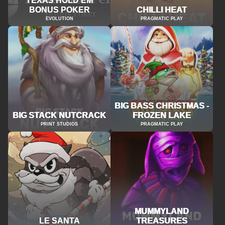
TEXAS HOLD'EM
BONUS POKER
CHILLI HEAT
EVOLUTION
PRAGMATIC PLAY
BIG BASS CHRISTMAS -
BIG STACK NUTCRACK
FROZEN LAKE
PRINT STUDIOS
PRAGMATIC PLAY
MUMMYLAND
LE SANTA
TREASURES