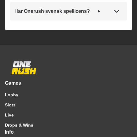
Har Onerush svensk spellicens?
Games
Lobby
Slots
Live
Drops & Wins
Info