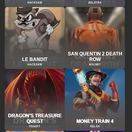
HACKSAW
BELATRA
SAN QUENTIN 2 DEATH
LE BANDIT
ROW
HACKSAW
NOLIMIT
DRAGON'S TREASURE
QUEST
MONEY TRAIN 4
PGSOFT
RELAX