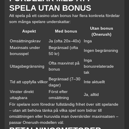
SPELA UTAN BONUS
Att spela på ett casino utan bonus har flera konkreta fördelar
som många spelare underskattar:
Utan bonus
Aspekt
Med bonus
(Onerush)
Omsättningskrav
Ja (ofta 20x–40x)
Inga
Maxinsats under
Begränsad (ofta
Ingen begränsning
bonusspel
50 kr)
Inga
Ofta maxvinst på
Uttagsbegränsning
bonusrelaterade
bonus
tak
Begränsad (7–30
Tid att uppfylla villkor
Inte aktuellt
dagar)
Vinster direkt
Först efter
Ja, alltid
uttagbara
omsättning
För spelare som föredrar fullständig frihet över sitt spelande
– utan att behöva tänka på vilka spel som bidrar till
omsättningen eller huruvida man överskrider maxinsatsen –
passar Onerush-modellen väl.