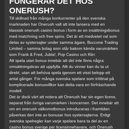
FUNGERAR DET HOS
ONERUSH?
Till skillnad från många konkurrenter på den svenska
marknaden har Onerush valt att inte lansera med en
klassisk onerush casino bonus i form av en insättningsbonus
med matchning och free spins. Det är ett medvetet val som
delas av systersajter under samma ägare, Buccone Trading
Limited – samma bolag som står bakom kända varumärken
som Frank & Fred, Jubla!, Pop Casino och Klirr.
Att spela utan bonus innebär att det inte finns några
omsättningskrav att uppfylla. Allt du vinner kan du ta ut
direkt, utan att behöva spela igenom ett visst belopp ett
antal gånger. För många svenska spelare som tröttnat på
komplicerade bonusvillkor kan detta vara en förfräschande
modell.
Det är dock värt att notera att Onerush har sin egen licens,
separat från övriga varumärken i koncernen. Det innebär att
om en onerush välkomstbonus introduceras i framtiden
påverkas den inte av bonusar hos systersajterna. Enligt
svenska spelregler kan varje spelare bara ta del av en
casino bonus sverige per licensinnehavare, och Onerush