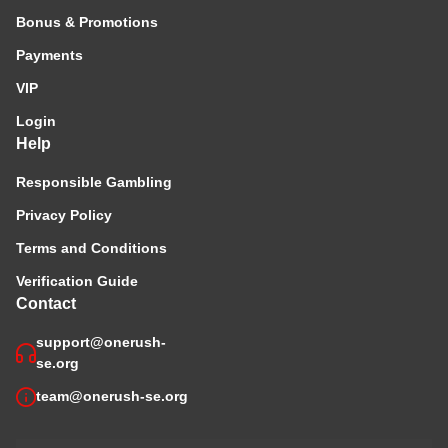
Bonus & Promotions
Payments
VIP
Login
Help
Responsible Gambling
Privacy Policy
Terms and Conditions
Verification Guide
Contact
support@onerush-
se.org
team@onerush-se.org